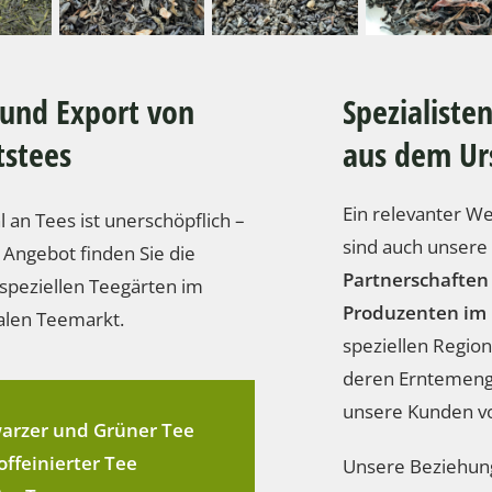
und Export von
Spezialiste
tstees
aus dem Ur
Ein relevanter W
 an Tees ist unerschöpflich –
sind auch unsere
Angebot finden Sie die
Partnerschaften
n speziellen Teegärten im
Produzenten im
alen Teemarkt.
speziellen Regione
deren Erntemeng
unsere Kunden vo
arzer und Grüner Tee
offeinierter Tee
Unsere Beziehun