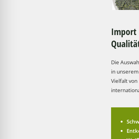
Import 
Qualitä
Die Auswahl
in unserem 
Vielfalt vo
internation
Schw
Entk