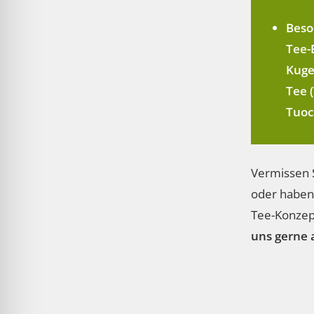
Beso
Tee-
Kuge
Tee (
Tuoc
Vermissen 
oder haben
Tee-Konzep
uns gerne 