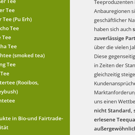
er Tee
Teeproduzenten i
er Tee
Anbauregionen si
 Tee (Pu Erh)
geschäftlicher Na
cho Tee
haben sich auch
 Tee
zuverlässige Par
ha Tee
über die vielen Ja
htee (smoked tea)
Diese gegenseiti
ng Tee
in Zeiten der Sta
 Tee
gleichzeitig steig
tertee (Rooibos,
Kundenansprüche
ybush)
Marktanforderung
htetee
uns einen Wettbe
nicht Standard,
ukte in Bio-und Fairtrade-
erlesene Teequa
ität
außergewöhnlich