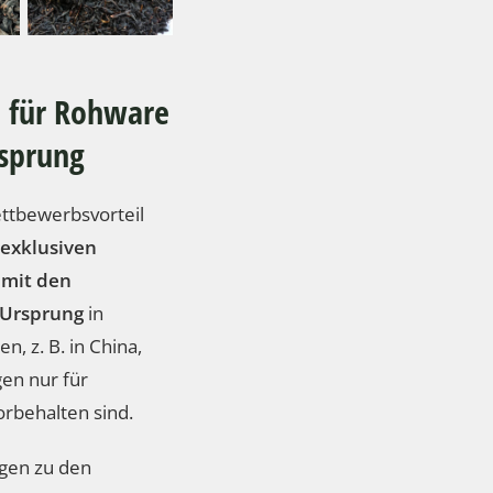
n für Rohware
sprung
ettbewerbsvorteil
exklusiven
 mit den
 Ursprung
in
n, z. B. in China,
en nur für
rbehalten sind.
gen zu den