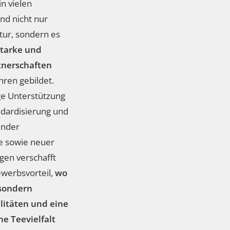
n vielen
nd nicht nur
tur, sondern es
starke und
tnerschaften
hren gebildet.
ge Unterstützung
ndardisierung und
ender
 sowie neuer
en verschafft
werbsvorteil,
wo
 sondern
litäten und eine
e Teevielfalt