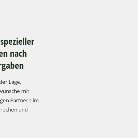
spezieller
en nach
rgaben
der Lage,
nwünsche mit
igen Partnern im
prechen und