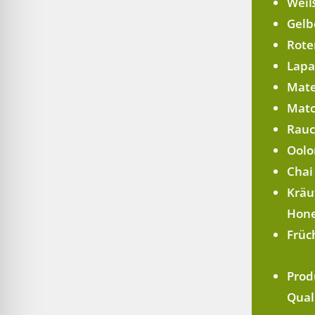
Weiß
Gelb
Roter
Lapa
Mate
Matc
Rauc
Oolo
Chai
Kräu
Hone
Früc
Prod
Qual