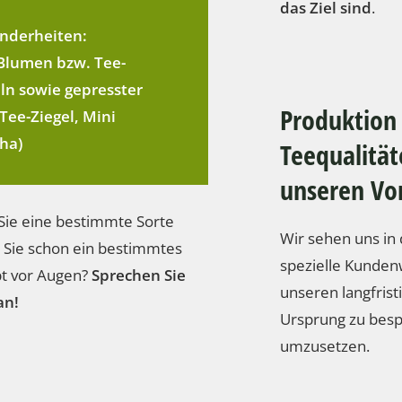
das Ziel sind
.
nderheiten:
Blumen bzw. Tee-
ln sowie gepresster
Produktion 
Tee-Ziegel, Mini
ha)
Teequalität
unseren Vo
Sie eine bestimmte Sorte
Wir sehen uns in 
 Sie schon ein bestimmtes
spezielle Kunde
t vor Augen?
Sprechen Sie
unseren langfrist
an!
Ursprung zu bes
umzusetzen.